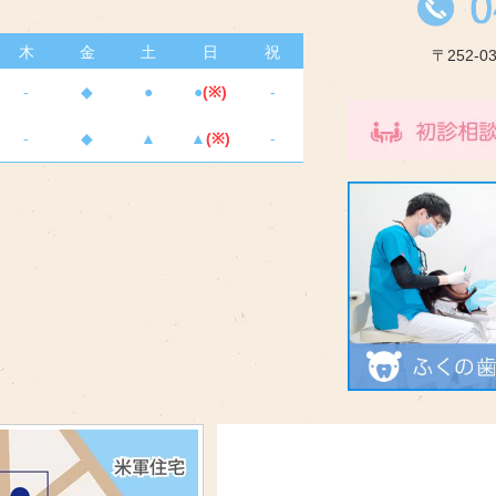
木
金
土
日
祝
〒252-
-
◆
●
●
(※)
-
-
◆
▲
▲
(※)
-