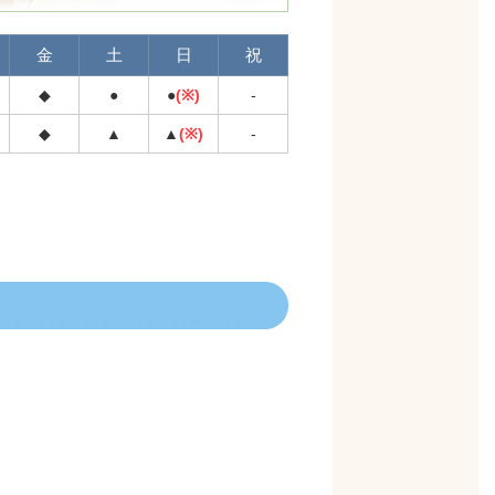
金
土
日
祝
◆
●
●
(※)
-
◆
▲
▲
(※)
-