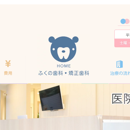
ホーム
べる』矯正治療
矯正費用