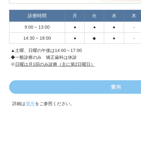
診療時間
月
火
水
木
9:00 ~ 13:00
●
●
●
-
14:30 ~ 18:00
●
◆
●
-
▲土曜、日曜の午後は14:00～17:00
◆一般診療のみ 矯正歯科は休診
※
日曜は月1回のみ診療（主に第2日曜日）
費用
詳細は
費用
をご参照ください。