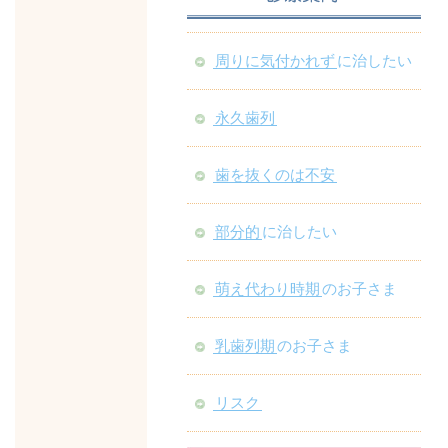
周りに気付かれず
に治したい
永久歯列
歯を抜くのは不安
部分的
に治したい
萌え代わり時期
のお子さま
乳歯列期
のお子さま
リスク