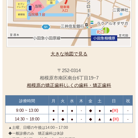
大きな地図で見る
〒252-0314
相模原市南区南台6丁目19−7
相模原の矯正歯科|ふくの歯科・矯正歯科
診療時間
月
火
水
木
金
土
日
祝
9:00 ~ 13:00
●
●
●
-
◆
●
●
(※)
-
14:30 ~ 18:00
●
◆
●
-
◆
▲
▲
(※)
-
▲土曜、日曜の午後は14:00～17:00
◆一般診療のみ 矯正歯科は休診