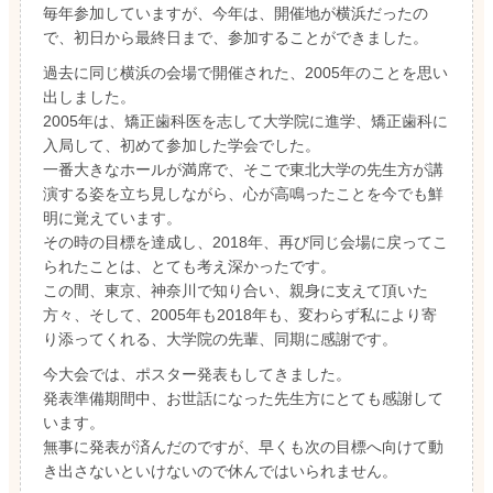
毎年参加していますが、今年は、開催地が横浜だったの
で、初日から最終日まで、参加することができました。
過去に同じ横浜の会場で開催された、2005年のことを思い
出しました。
2005年は、矯正歯科医を志して大学院に進学、矯正歯科に
入局して、初めて参加した学会でした。
一番大きなホールが満席で、そこで東北大学の先生方が講
演する姿を立ち見しながら、心が高鳴ったことを今でも鮮
明に覚えています。
その時の目標を達成し、2018年、再び同じ会場に戻ってこ
られたことは、とても考え深かったです。
この間、東京、神奈川で知り合い、親身に支えて頂いた
方々、そして、2005年も2018年も、変わらず私により寄
り添ってくれる、大学院の先輩、同期に感謝です。
今大会では、ポスター発表もしてきました。
発表準備期間中、お世話になった先生方にとても感謝して
います。
無事に発表が済んだのですが、早くも次の目標へ向けて動
き出さないといけないので休んではいられません。