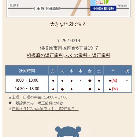
大きな地図で見る
〒252-0314
相模原市南区南台6丁目19−7
相模原の矯正歯科|ふくの歯科・矯正歯科
診療時間
月
火
水
木
金
土
日
祝
9:00 ~ 13:00
●
●
●
-
◆
●
●
(※)
-
14:30 ~ 18:00
●
◆
●
-
◆
▲
▲
(※)
-
▲土曜、日曜の午後は14:00～17:00
◆一般診療のみ 矯正歯科は休診
※
日曜は月1回のみ診療（主に第2日曜日）