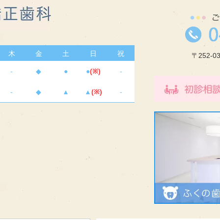
木
金
土
日
祝
〒252-
-
◆
●
●
(※)
-
-
◆
▲
▲
(※)
-